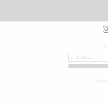
JO
©2020 